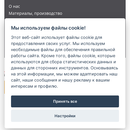
О нac
Материалы, производство
Исследования, разработки
Качество, сертификация
Мы используем файлы cookie!
Команда
Этот веб-сайт использует файлы cookie для
СМИ
предоставления своих услуг. Мы используем
Kонтакты
необходимые файлы для обеспечения правильной
работы сайта. Кроме того, файлы cookie, которые
используются для сбора статистических данных и
данных для сторонних инструментов. Основываясь
© 1991-2026 ООО «АРИЕС РУ»
на этой информации, мы можем адаптировать наш
сайт, наши сообщения и нашу рекламу к вашим
интересам и профилю.
ул. Энтузиастов 2-я, д. 5, ком. 400А, 111024 г. Москва
Принять все
+7 915 1261345
prochazka@aries.eu
Настройки
Установить печенье